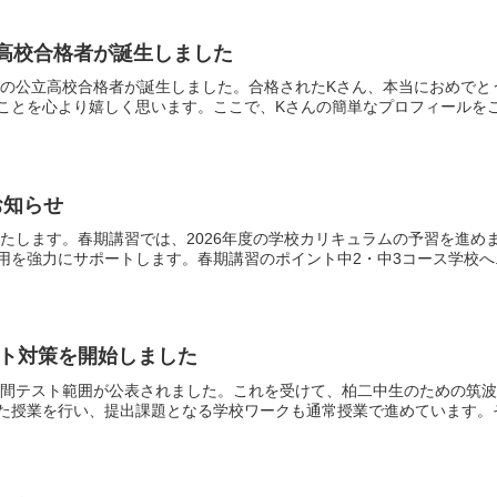
高校合格者が誕生しました
めての公立高校合格者が誕生しました。合格されたKさん、本当におめで
ことを心より嬉しく思います。ここで、Kさんの簡単なプロフィールをご紹
お知らせ
施いたします。春期講習では、2026年度の学校カリキュラムの予習を進
を強力にサポートします。春期講習のポイント中2・中3コース学校へ..
スト対策を開始しました
の中間テスト範囲が公表されました。これを受けて、柏二中生のための筑
た授業を行い、提出課題となる学校ワークも通常授業で進めています。その