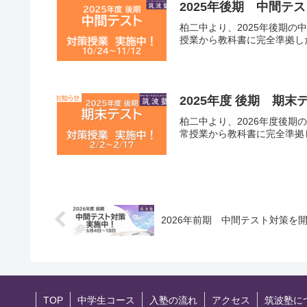
2025年後期 中間テ
柏二中より、2025年後期
授業から教科書に完全準拠し
2025年度 後期 期
柏二中より、2026年度後
常授業から教科書に完全準拠
2026年前期 中間テスト対策を
TOP
中学生コース
入塾の流れ
アクセス
筑波塾に